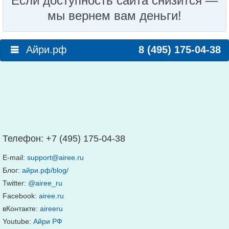
Если доступность сайта снизится —
мы вернем вам деньги!
Айри.рф
8 (495) 175-04-38
Телефон:
+7 (495) 175-04-38
E-mail:
support@airee.ru
Блог:
айри.рф/blog/
Twitter:
@airee_ru
Facebook:
airee.ru
вКонтакте:
aireeru
Youtube:
Айри РФ