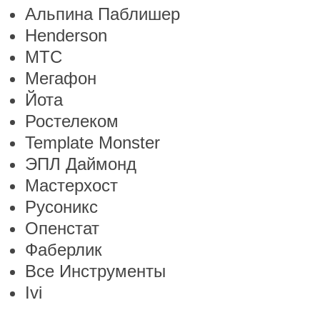
Альпина Паблишер
Henderson
МТС
Мегафон
Йота
Ростелеком
Template Monster
ЭПЛ Даймонд
Мастерхост
Русоникс
Опенстат
Фаберлик
Все Инструменты
Ivi