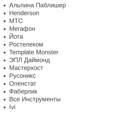
Альпина Паблишер
Henderson
МТС
Мегафон
Йота
Ростелеком
Template Monster
ЭПЛ Даймонд
Мастерхост
Русоникс
Опенстат
Фаберлик
Все Инструменты
Ivi