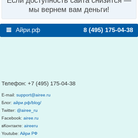
Если доступность сайта снизится —
мы вернем вам деньги!
Айри.рф
8 (495) 175-04-38
Телефон:
+7 (495) 175-04-38
E-mail:
support@airee.ru
Блог:
айри.рф/blog/
Twitter:
@airee_ru
Facebook:
airee.ru
вКонтакте:
aireeru
Youtube:
Айри РФ