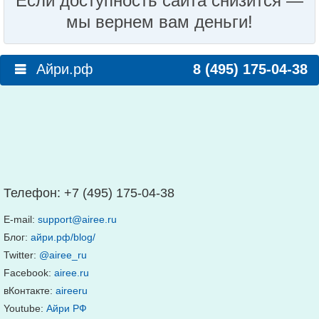
Если доступность сайта снизится —
мы вернем вам деньги!
Айри.рф
8 (495) 175-04-38
Телефон:
+7 (495) 175-04-38
E-mail:
support@airee.ru
Блог:
айри.рф/blog/
Twitter:
@airee_ru
Facebook:
airee.ru
вКонтакте:
aireeru
Youtube:
Айри РФ