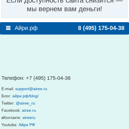
Если доступность сайта снизится —
мы вернем вам деньги!
Айри.рф
8 (495) 175-04-38
Телефон:
+7 (495) 175-04-38
E-mail:
support@airee.ru
Блог:
айри.рф/blog/
Twitter:
@airee_ru
Facebook:
airee.ru
вКонтакте:
aireeru
Youtube:
Айри РФ