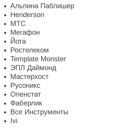
Альпина Паблишер
Henderson
МТС
Мегафон
Йота
Ростелеком
Template Monster
ЭПЛ Даймонд
Мастерхост
Русоникс
Опенстат
Фаберлик
Все Инструменты
Ivi