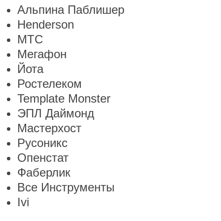
Альпина Паблишер
Henderson
МТС
Мегафон
Йота
Ростелеком
Template Monster
ЭПЛ Даймонд
Мастерхост
Русоникс
Опенстат
Фаберлик
Все Инструменты
Ivi