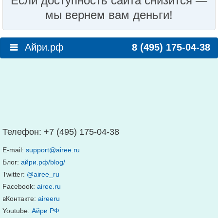
Если доступность сайта снизится —
мы вернем вам деньги!
Айри.рф
8 (495) 175-04-38
Телефон:
+7 (495) 175-04-38
E-mail:
support@airee.ru
Блог:
айри.рф/blog/
Twitter:
@airee_ru
Facebook:
airee.ru
вКонтакте:
aireeru
Youtube:
Айри РФ