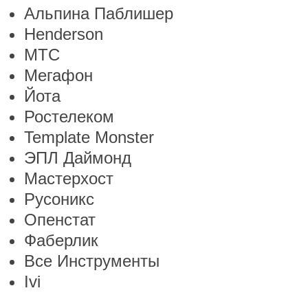
Альпина Паблишер
Henderson
МТС
Мегафон
Йота
Ростелеком
Template Monster
ЭПЛ Даймонд
Мастерхост
Русоникс
Опенстат
Фаберлик
Все Инструменты
Ivi