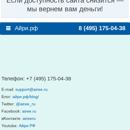
Если доступность сайта снизится —
мы вернем вам деньги!
Айри.рф
8 (495) 175-04-38
Телефон:
+7 (495) 175-04-38
E-mail:
support@airee.ru
Блог:
айри.рф/blog/
Twitter:
@airee_ru
Facebook:
airee.ru
вКонтакте:
aireeru
Youtube:
Айри РФ