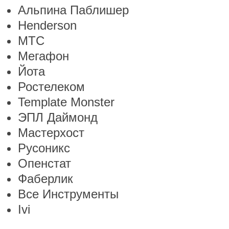
Альпина Паблишер
Henderson
МТС
Мегафон
Йота
Ростелеком
Template Monster
ЭПЛ Даймонд
Мастерхост
Русоникс
Опенстат
Фаберлик
Все Инструменты
Ivi