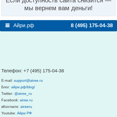
Если доступность сайта снизится —
мы вернем вам деньги!
Айри.рф
8 (495) 175-04-38
Телефон:
+7 (495) 175-04-38
E-mail:
support@airee.ru
Блог:
айри.рф/blog/
Twitter:
@airee_ru
Facebook:
airee.ru
вКонтакте:
aireeru
Youtube:
Айри РФ