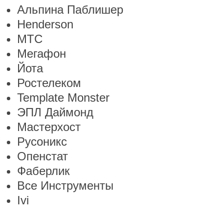
Альпина Паблишер
Henderson
МТС
Мегафон
Йота
Ростелеком
Template Monster
ЭПЛ Даймонд
Мастерхост
Русоникс
Опенстат
Фаберлик
Все Инструменты
Ivi