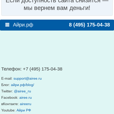
Если доступность сайта снизится —
мы вернем вам деньги!
Айри.рф
8 (495) 175-04-38
Телефон:
+7 (495) 175-04-38
E-mail:
support@airee.ru
Блог:
айри.рф/blog/
Twitter:
@airee_ru
Facebook:
airee.ru
вКонтакте:
aireeru
Youtube:
Айри РФ