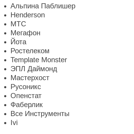
Альпина Паблишер
Henderson
МТС
Мегафон
Йота
Ростелеком
Template Monster
ЭПЛ Даймонд
Мастерхост
Русоникс
Опенстат
Фаберлик
Все Инструменты
Ivi