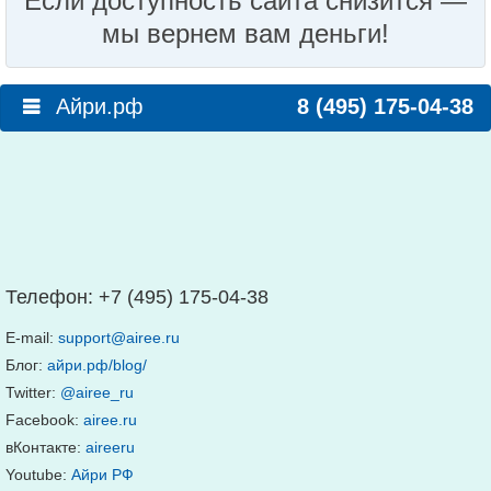
Если доступность сайта снизится —
мы вернем вам деньги!
Айри.рф
8 (495) 175-04-38
Телефон:
+7 (495) 175-04-38
E-mail:
support@airee.ru
Блог:
айри.рф/blog/
Twitter:
@airee_ru
Facebook:
airee.ru
вКонтакте:
aireeru
Youtube:
Айри РФ