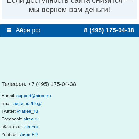
Если доступность сайта снизится —
мы вернем вам деньги!
Айри.рф
8 (495) 175-04-38
Телефон:
+7 (495) 175-04-38
E-mail:
support@airee.ru
Блог:
айри.рф/blog/
Twitter:
@airee_ru
Facebook:
airee.ru
вКонтакте:
aireeru
Youtube:
Айри РФ