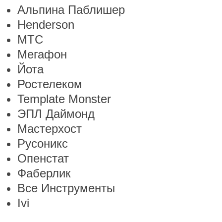
Альпина Паблишер
Henderson
МТС
Мегафон
Йота
Ростелеком
Template Monster
ЭПЛ Даймонд
Мастерхост
Русоникс
Опенстат
Фаберлик
Все Инструменты
Ivi