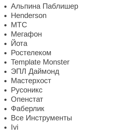
Альпина Паблишер
Henderson
МТС
Мегафон
Йота
Ростелеком
Template Monster
ЭПЛ Даймонд
Мастерхост
Русоникс
Опенстат
Фаберлик
Все Инструменты
Ivi