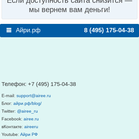
Если доступность сайта снизится —
мы вернем вам деньги!
Айри.рф
8 (495) 175-04-38
Телефон:
+7 (495) 175-04-38
E-mail:
support@airee.ru
Блог:
айри.рф/blog/
Twitter:
@airee_ru
Facebook:
airee.ru
вКонтакте:
aireeru
Youtube:
Айри РФ