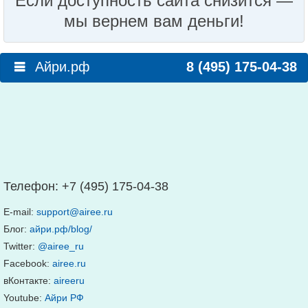
Если доступность сайта снизится —
мы вернем вам деньги!
Айри.рф
8 (495) 175-04-38
Телефон:
+7 (495) 175-04-38
E-mail:
support@airee.ru
Блог:
айри.рф/blog/
Twitter:
@airee_ru
Facebook:
airee.ru
вКонтакте:
aireeru
Youtube:
Айри РФ