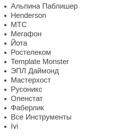
Альпина Паблишер
Henderson
МТС
Мегафон
Йота
Ростелеком
Template Monster
ЭПЛ Даймонд
Мастерхост
Русоникс
Опенстат
Фаберлик
Все Инструменты
Ivi