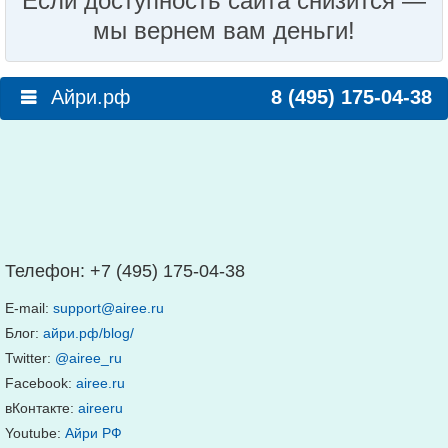
Если доступность сайта снизится —
мы вернем вам деньги!
Айри.рф
8 (495) 175-04-38
Телефон:
+7 (495) 175-04-38
E-mail:
support@airee.ru
Блог:
айри.рф/blog/
Twitter:
@airee_ru
Facebook:
airee.ru
вКонтакте:
aireeru
Youtube:
Айри РФ