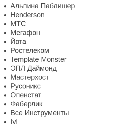
Альпина Паблишер
Henderson
МТС
Мегафон
Йота
Ростелеком
Template Monster
ЭПЛ Даймонд
Мастерхост
Русоникс
Опенстат
Фаберлик
Все Инструменты
Ivi