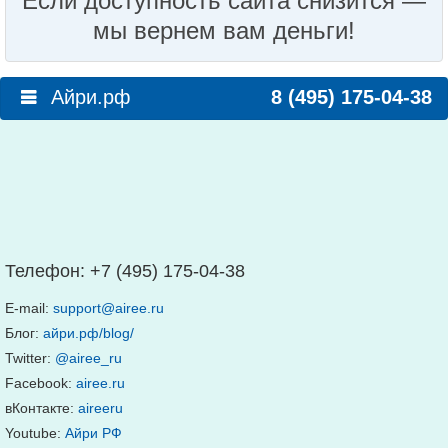
Если доступность сайта снизится —
мы вернем вам деньги!
Айри.рф
8 (495) 175-04-38
Телефон:
+7 (495) 175-04-38
E-mail:
support@airee.ru
Блог:
айри.рф/blog/
Twitter:
@airee_ru
Facebook:
airee.ru
вКонтакте:
aireeru
Youtube:
Айри РФ