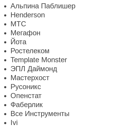
Альпина Паблишер
Henderson
МТС
Мегафон
Йота
Ростелеком
Template Monster
ЭПЛ Даймонд
Мастерхост
Русоникс
Опенстат
Фаберлик
Все Инструменты
Ivi