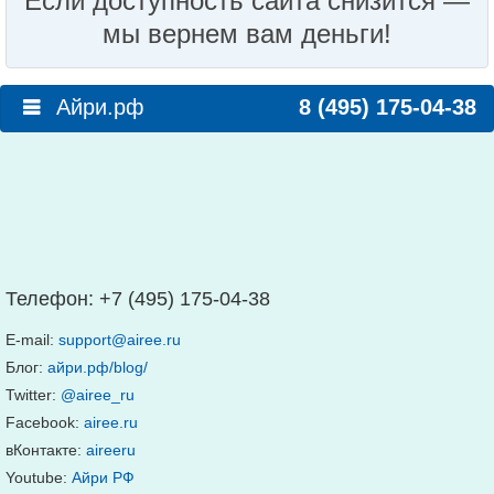
Если доступность сайта снизится —
мы вернем вам деньги!
Айри.рф
8 (495) 175-04-38
Телефон:
+7 (495) 175-04-38
E-mail:
support@airee.ru
Блог:
айри.рф/blog/
Twitter:
@airee_ru
Facebook:
airee.ru
вКонтакте:
aireeru
Youtube:
Айри РФ