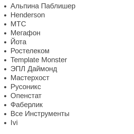
Альпина Паблишер
Henderson
МТС
Мегафон
Йота
Ростелеком
Template Monster
ЭПЛ Даймонд
Мастерхост
Русоникс
Опенстат
Фаберлик
Все Инструменты
Ivi