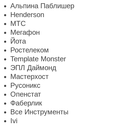
Альпина Паблишер
Henderson
МТС
Мегафон
Йота
Ростелеком
Template Monster
ЭПЛ Даймонд
Мастерхост
Русоникс
Опенстат
Фаберлик
Все Инструменты
Ivi