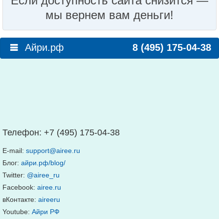
Если доступность сайта снизится —
мы вернем вам деньги!
Айри.рф
8 (495) 175-04-38
Телефон:
+7 (495) 175-04-38
E-mail:
support@airee.ru
Блог:
айри.рф/blog/
Twitter:
@airee_ru
Facebook:
airee.ru
вКонтакте:
aireeru
Youtube:
Айри РФ