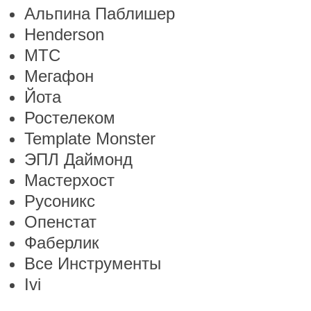
Альпина Паблишер
Henderson
МТС
Мегафон
Йота
Ростелеком
Template Monster
ЭПЛ Даймонд
Мастерхост
Русоникс
Опенстат
Фаберлик
Все Инструменты
Ivi