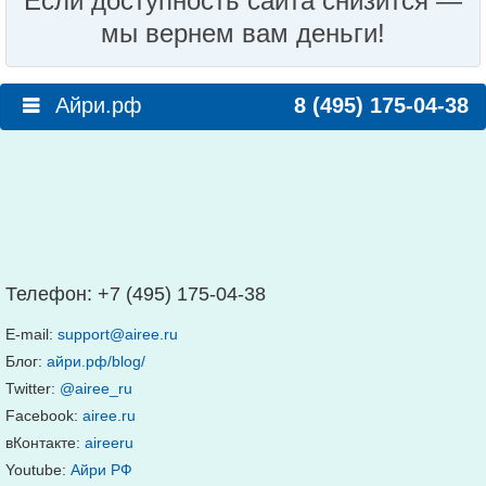
Если доступность сайта снизится —
мы вернем вам деньги!
Айри.рф
8 (495) 175-04-38
Телефон:
+7 (495) 175-04-38
E-mail:
support@airee.ru
Блог:
айри.рф/blog/
Twitter:
@airee_ru
Facebook:
airee.ru
вКонтакте:
aireeru
Youtube:
Айри РФ