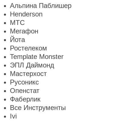
Альпина Паблишер
Henderson
МТС
Мегафон
Йота
Ростелеком
Template Monster
ЭПЛ Даймонд
Мастерхост
Русоникс
Опенстат
Фаберлик
Все Инструменты
Ivi