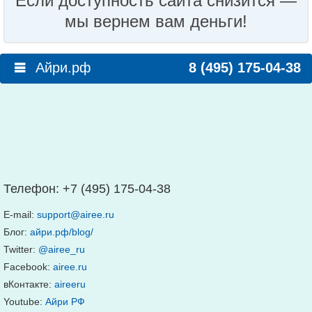
Если доступность сайта снизится —
мы вернем вам деньги!
Айри.рф
8 (495) 175-04-38
Телефон:
+7 (495) 175-04-38
E-mail:
support@airee.ru
Блог:
айри.рф/blog/
Twitter:
@airee_ru
Facebook:
airee.ru
вКонтакте:
aireeru
Youtube:
Айри РФ