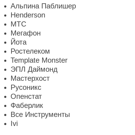
Альпина Паблишер
Henderson
МТС
Мегафон
Йота
Ростелеком
Template Monster
ЭПЛ Даймонд
Мастерхост
Русоникс
Опенстат
Фаберлик
Все Инструменты
Ivi