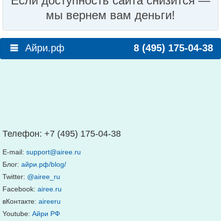
Если доступность сайта снизится —
мы вернем вам деньги!
Айри.рф
8 (495) 175-04-38
Телефон:
+7 (495) 175-04-38
E-mail:
support@airee.ru
Блог:
айри.рф/blog/
Twitter:
@airee_ru
Facebook:
airee.ru
вКонтакте:
aireeru
Youtube:
Айри РФ