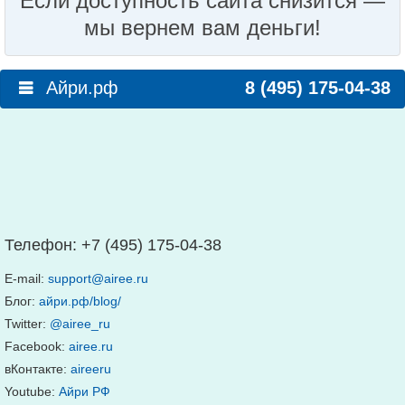
Если доступность сайта снизится —
мы вернем вам деньги!
Айри.рф
8 (495) 175-04-38
Телефон:
+7 (495) 175-04-38
E-mail:
support@airee.ru
Блог:
айри.рф/blog/
Twitter:
@airee_ru
Facebook:
airee.ru
вКонтакте:
aireeru
Youtube:
Айри РФ