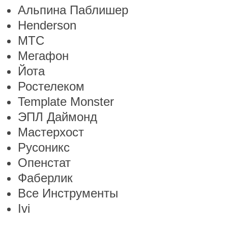
Альпина Паблишер
Henderson
МТС
Мегафон
Йота
Ростелеком
Template Monster
ЭПЛ Даймонд
Мастерхост
Русоникс
Опенстат
Фаберлик
Все Инструменты
Ivi