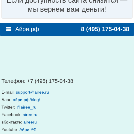
Если доступность сайта снизится —
мы вернем вам деньги!
Айри.рф
8 (495) 175-04-38
Телефон:
+7 (495) 175-04-38
E-mail:
support@airee.ru
Блог:
айри.рф/blog/
Twitter:
@airee_ru
Facebook:
airee.ru
вКонтакте:
aireeru
Youtube:
Айри РФ