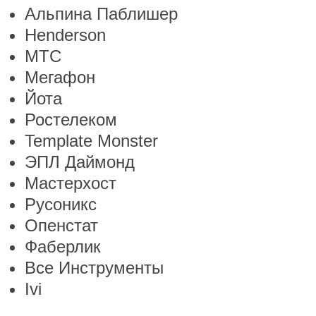
Альпина Паблишер
Henderson
МТС
Мегафон
Йота
Ростелеком
Template Monster
ЭПЛ Даймонд
Мастерхост
Русоникс
Опенстат
Фаберлик
Все Инструменты
Ivi