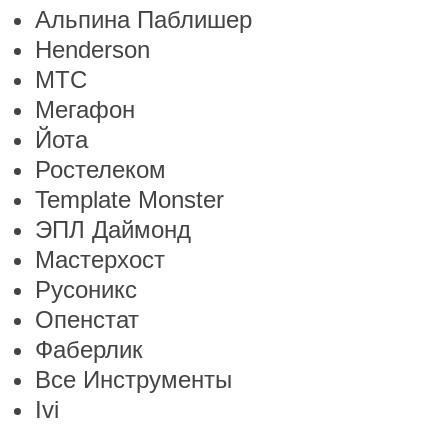
Альпина Паблишер
Henderson
МТС
Мегафон
Йота
Ростелеком
Template Monster
ЭПЛ Даймонд
Мастерхост
Русоникс
Опенстат
Фаберлик
Все Инструменты
Ivi