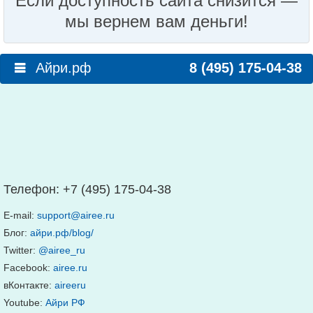
Если доступность сайта снизится —
мы вернем вам деньги!
Айри.рф
8 (495) 175-04-38
Телефон:
+7 (495) 175-04-38
E-mail:
support@airee.ru
Блог:
айри.рф/blog/
Twitter:
@airee_ru
Facebook:
airee.ru
вКонтакте:
aireeru
Youtube:
Айри РФ