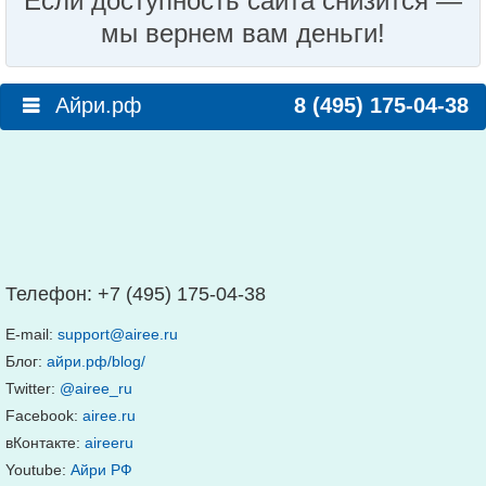
Если доступность сайта снизится —
мы вернем вам деньги!
Айри.рф
8 (495) 175-04-38
Телефон:
+7 (495) 175-04-38
E-mail:
support@airee.ru
Блог:
айри.рф/blog/
Twitter:
@airee_ru
Facebook:
airee.ru
вКонтакте:
aireeru
Youtube:
Айри РФ