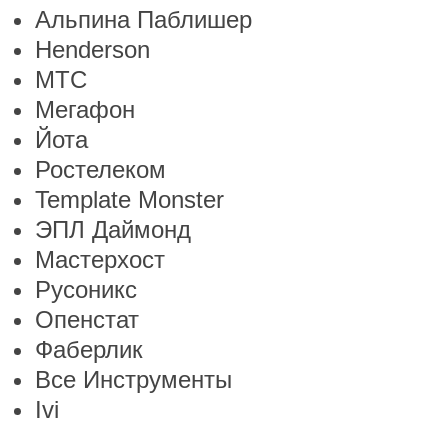
Альпина Паблишер
Henderson
МТС
Мегафон
Йота
Ростелеком
Template Monster
ЭПЛ Даймонд
Мастерхост
Русоникс
Опенстат
Фаберлик
Все Инструменты
Ivi