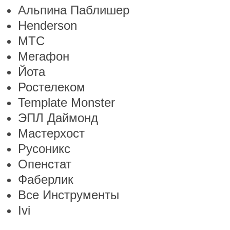
Альпина Паблишер
Henderson
МТС
Мегафон
Йота
Ростелеком
Template Monster
ЭПЛ Даймонд
Мастерхост
Русоникс
Опенстат
Фаберлик
Все Инструменты
Ivi