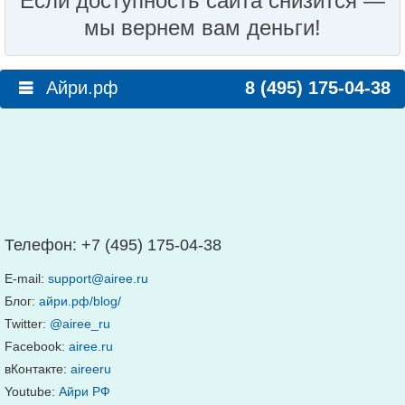
Если доступность сайта снизится —
мы вернем вам деньги!
Айри.рф
8 (495) 175-04-38
Телефон:
+7 (495) 175-04-38
E-mail:
support@airee.ru
Блог:
айри.рф/blog/
Twitter:
@airee_ru
Facebook:
airee.ru
вКонтакте:
aireeru
Youtube:
Айри РФ