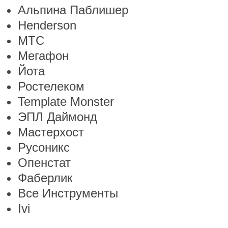
Альпина Паблишер
Henderson
МТС
Мегафон
Йота
Ростелеком
Template Monster
ЭПЛ Даймонд
Мастерхост
Русоникс
Опенстат
Фаберлик
Все Инструменты
Ivi