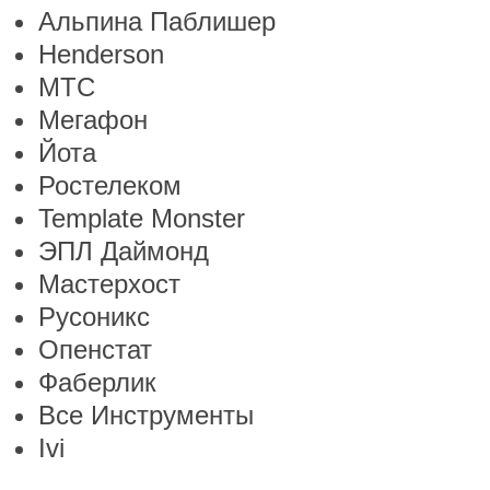
Альпина Паблишер
Henderson
МТС
Мегафон
Йота
Ростелеком
Template Monster
ЭПЛ Даймонд
Мастерхост
Русоникс
Опенстат
Фаберлик
Все Инструменты
Ivi