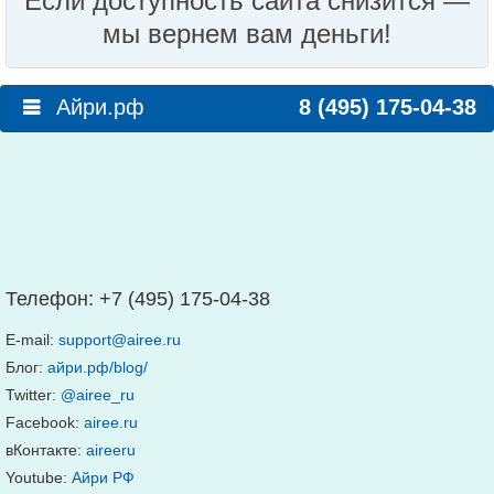
Если доступность сайта снизится —
мы вернем вам деньги!
Айри.рф
8 (495) 175-04-38
Телефон:
+7 (495) 175-04-38
E-mail:
support@airee.ru
Блог:
айри.рф/blog/
Twitter:
@airee_ru
Facebook:
airee.ru
вКонтакте:
aireeru
Youtube:
Айри РФ