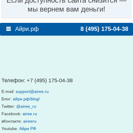
Если доступность сайта снизится —
мы вернем вам деньги!
Айри.рф
8 (495) 175-04-38
Телефон:
+7 (495) 175-04-38
E-mail:
support@airee.ru
Блог:
айри.рф/blog/
Twitter:
@airee_ru
Facebook:
airee.ru
вКонтакте:
aireeru
Youtube:
Айри РФ