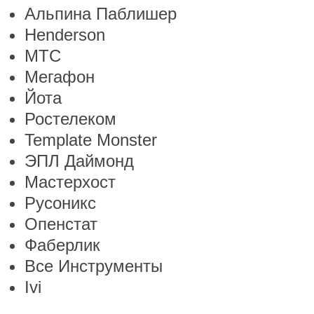
Альпина Паблишер
Henderson
МТС
Мегафон
Йота
Ростелеком
Template Monster
ЭПЛ Даймонд
Мастерхост
Русоникс
Опенстат
Фаберлик
Все Инструменты
Ivi