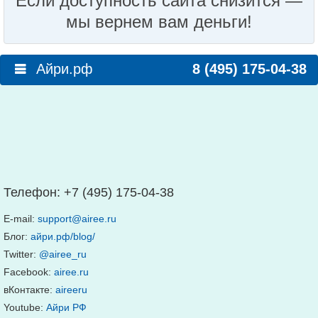
Если доступность сайта снизится —
мы вернем вам деньги!
Айри.рф
8 (495) 175-04-38
Телефон:
+7 (495) 175-04-38
E-mail:
support@airee.ru
Блог:
айри.рф/blog/
Twitter:
@airee_ru
Facebook:
airee.ru
вКонтакте:
aireeru
Youtube:
Айри РФ