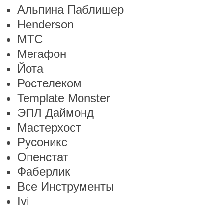
Альпина Паблишер
Henderson
МТС
Мегафон
Йота
Ростелеком
Template Monster
ЭПЛ Даймонд
Мастерхост
Русоникс
Опенстат
Фаберлик
Все Инструменты
Ivi