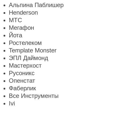
Альпина Паблишер
Henderson
МТС
Мегафон
Йота
Ростелеком
Template Monster
ЭПЛ Даймонд
Мастерхост
Русоникс
Опенстат
Фаберлик
Все Инструменты
Ivi