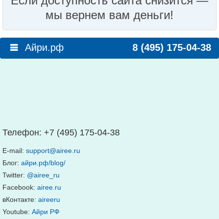
Если доступность сайта снизится —
мы вернем вам деньги!
Айри.рф
8 (495) 175-04-38
Телефон:
+7 (495) 175-04-38
E-mail:
support@airee.ru
Блог:
айри.рф/blog/
Twitter:
@airee_ru
Facebook:
airee.ru
вКонтакте:
aireeru
Youtube:
Айри РФ