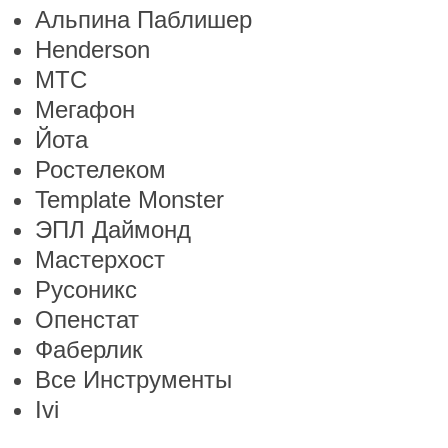
Альпина Паблишер
Henderson
МТС
Мегафон
Йота
Ростелеком
Template Monster
ЭПЛ Даймонд
Мастерхост
Русоникс
Опенстат
Фаберлик
Все Инструменты
Ivi