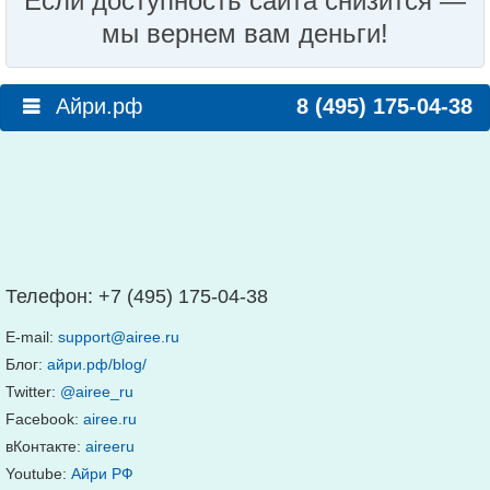
Если доступность сайта снизится —
мы вернем вам деньги!
Айри.рф
8 (495) 175-04-38
Телефон:
+7 (495) 175-04-38
E-mail:
support@airee.ru
Блог:
айри.рф/blog/
Twitter:
@airee_ru
Facebook:
airee.ru
вКонтакте:
aireeru
Youtube:
Айри РФ