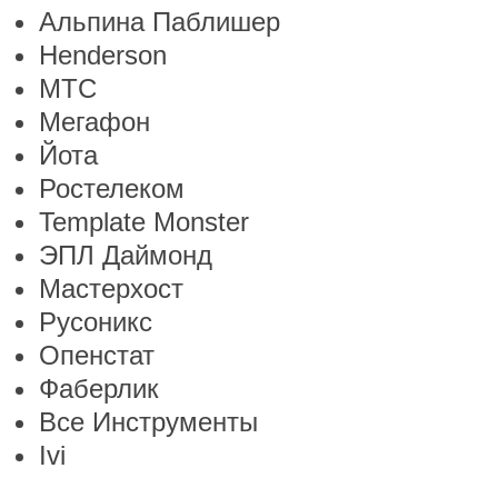
Альпина Паблишер
Henderson
МТС
Мегафон
Йота
Ростелеком
Template Monster
ЭПЛ Даймонд
Мастерхост
Русоникс
Опенстат
Фаберлик
Все Инструменты
Ivi