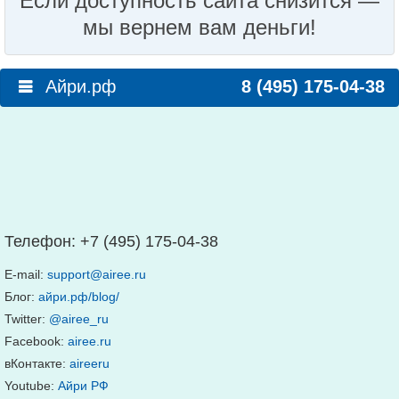
Если доступность сайта снизится —
мы вернем вам деньги!
Айри.рф
8 (495) 175-04-38
Телефон:
+7 (495) 175-04-38
E-mail:
support@airee.ru
Блог:
айри.рф/blog/
Twitter:
@airee_ru
Facebook:
airee.ru
вКонтакте:
aireeru
Youtube:
Айри РФ