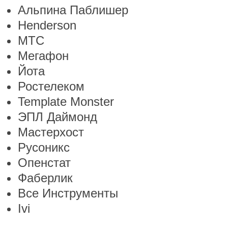
Альпина Паблишер
Henderson
МТС
Мегафон
Йота
Ростелеком
Template Monster
ЭПЛ Даймонд
Мастерхост
Русоникс
Опенстат
Фаберлик
Все Инструменты
Ivi