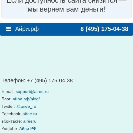
Если доступность сайта снизится —
мы вернем вам деньги!
Айри.рф
8 (495) 175-04-38
Телефон:
+7 (495) 175-04-38
E-mail:
support@airee.ru
Блог:
айри.рф/blog/
Twitter:
@airee_ru
Facebook:
airee.ru
вКонтакте:
aireeru
Youtube:
Айри РФ