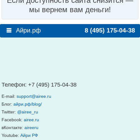
Если доступность сайта снизится —
мы вернем вам деньги!
Айри.рф
8 (495) 175-04-38
Телефон:
+7 (495) 175-04-38
E-mail:
support@airee.ru
Блог:
айри.рф/blog/
Twitter:
@airee_ru
Facebook:
airee.ru
вКонтакте:
aireeru
Youtube:
Айри РФ