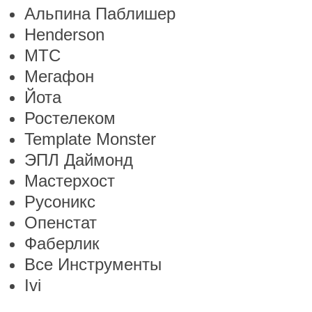
Альпина Паблишер
Henderson
МТС
Мегафон
Йота
Ростелеком
Template Monster
ЭПЛ Даймонд
Мастерхост
Русоникс
Опенстат
Фаберлик
Все Инструменты
Ivi