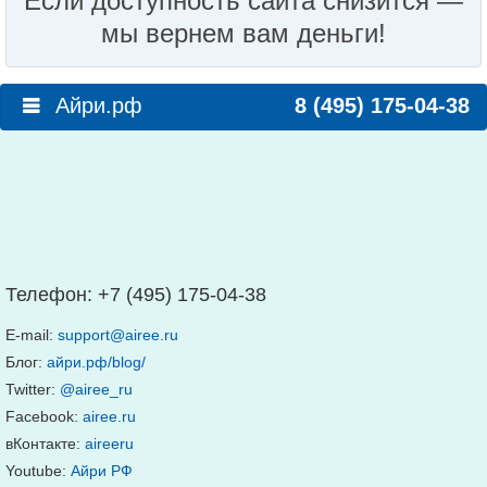
Если доступность сайта снизится —
мы вернем вам деньги!
Айри.рф
8 (495) 175-04-38
Телефон:
+7 (495) 175-04-38
E-mail:
support@airee.ru
Блог:
айри.рф/blog/
Twitter:
@airee_ru
Facebook:
airee.ru
вКонтакте:
aireeru
Youtube:
Айри РФ