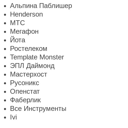
Альпина Паблишер
Henderson
МТС
Мегафон
Йота
Ростелеком
Template Monster
ЭПЛ Даймонд
Мастерхост
Русоникс
Опенстат
Фаберлик
Все Инструменты
Ivi