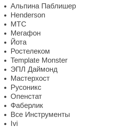
Альпина Паблишер
Henderson
МТС
Мегафон
Йота
Ростелеком
Template Monster
ЭПЛ Даймонд
Мастерхост
Русоникс
Опенстат
Фаберлик
Все Инструменты
Ivi