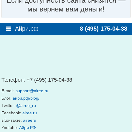
Если доступность сайта снизится —
мы вернем вам деньги!
Айри.рф
8 (495) 175-04-38
Телефон:
+7 (495) 175-04-38
E-mail:
support@airee.ru
Блог:
айри.рф/blog/
Twitter:
@airee_ru
Facebook:
airee.ru
вКонтакте:
aireeru
Youtube:
Айри РФ