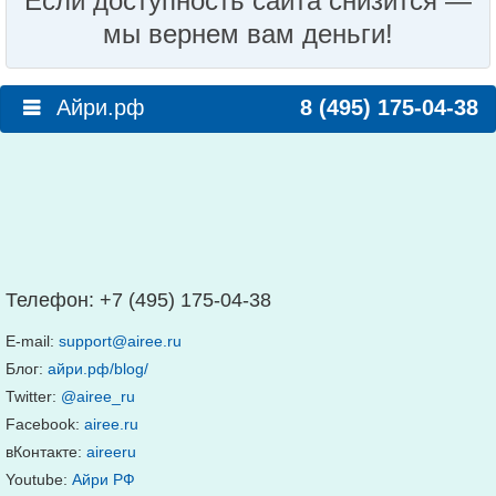
Если доступность сайта снизится —
мы вернем вам деньги!
Айри.рф
8 (495) 175-04-38
Телефон:
+7 (495) 175-04-38
E-mail:
support@airee.ru
Блог:
айри.рф/blog/
Twitter:
@airee_ru
Facebook:
airee.ru
вКонтакте:
aireeru
Youtube:
Айри РФ