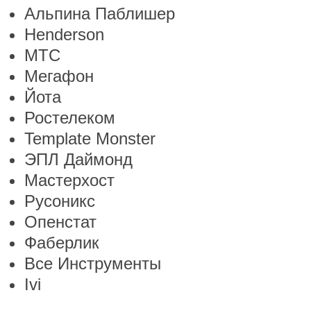
Альпина Паблишер
Henderson
МТС
Мегафон
Йота
Ростелеком
Template Monster
ЭПЛ Даймонд
Мастерхост
Русоникс
Опенстат
Фаберлик
Все Инструменты
Ivi