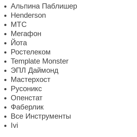
Альпина Паблишер
Henderson
МТС
Мегафон
Йота
Ростелеком
Template Monster
ЭПЛ Даймонд
Мастерхост
Русоникс
Опенстат
Фаберлик
Все Инструменты
Ivi