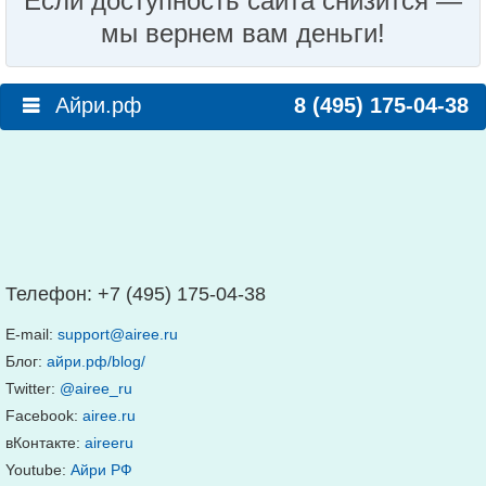
Если доступность сайта снизится —
мы вернем вам деньги!
Айри.рф
8 (495) 175-04-38
Телефон:
+7 (495) 175-04-38
E-mail:
support@airee.ru
Блог:
айри.рф/blog/
Twitter:
@airee_ru
Facebook:
airee.ru
вКонтакте:
aireeru
Youtube:
Айри РФ