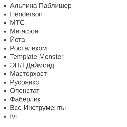
Альпина Паблишер
Henderson
МТС
Мегафон
Йота
Ростелеком
Template Monster
ЭПЛ Даймонд
Мастерхост
Русоникс
Опенстат
Фаберлик
Все Инструменты
Ivi