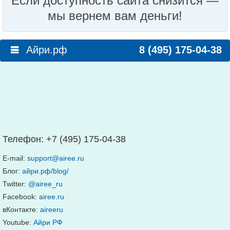
Если доступность сайта снизится —
мы вернем вам деньги!
Айри.рф
8 (495) 175-04-38
Телефон:
+7 (495) 175-04-38
E-mail:
support@airee.ru
Блог:
айри.рф/blog/
Twitter:
@airee_ru
Facebook:
airee.ru
вКонтакте:
aireeru
Youtube:
Айри РФ