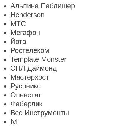
Альпина Паблишер
Henderson
МТС
Мегафон
Йота
Ростелеком
Template Monster
ЭПЛ Даймонд
Мастерхост
Русоникс
Опенстат
Фаберлик
Все Инструменты
Ivi