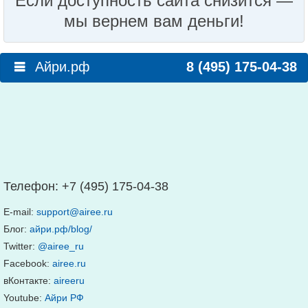
Если доступность сайта снизится —
мы вернем вам деньги!
Айри.рф
8 (495) 175-04-38
Телефон:
+7 (495) 175-04-38
E-mail:
support@airee.ru
Блог:
айри.рф/blog/
Twitter:
@airee_ru
Facebook:
airee.ru
вКонтакте:
aireeru
Youtube:
Айри РФ