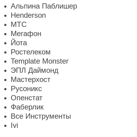
Альпина Паблишер
Henderson
МТС
Мегафон
Йота
Ростелеком
Template Monster
ЭПЛ Даймонд
Мастерхост
Русоникс
Опенстат
Фаберлик
Все Инструменты
Ivi