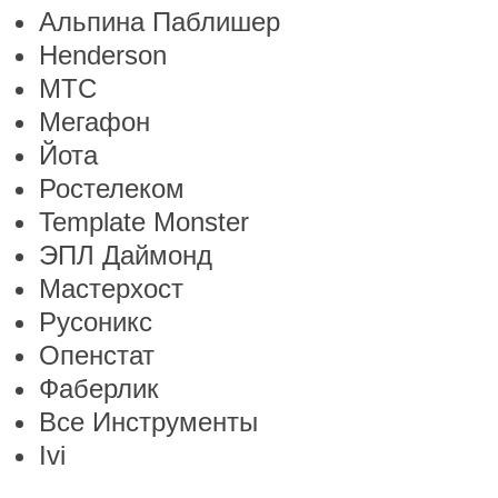
Альпина Паблишер
Henderson
МТС
Мегафон
Йота
Ростелеком
Template Monster
ЭПЛ Даймонд
Мастерхост
Русоникс
Опенстат
Фаберлик
Все Инструменты
Ivi