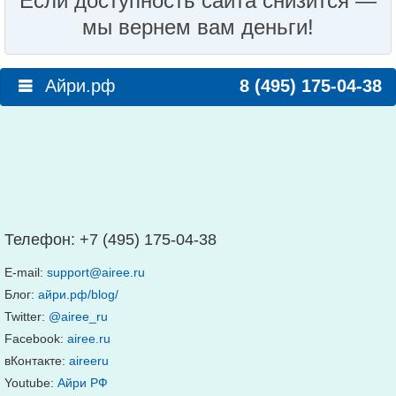
Если доступность сайта снизится —
мы вернем вам деньги!
Айри.рф
8 (495) 175-04-38
Телефон:
+7 (495) 175-04-38
E-mail:
support@airee.ru
Блог:
айри.рф/blog/
Twitter:
@airee_ru
Facebook:
airee.ru
вКонтакте:
aireeru
Youtube:
Айри РФ