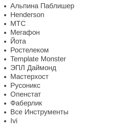
Альпина Паблишер
Henderson
МТС
Мегафон
Йота
Ростелеком
Template Monster
ЭПЛ Даймонд
Мастерхост
Русоникс
Опенстат
Фаберлик
Все Инструменты
Ivi