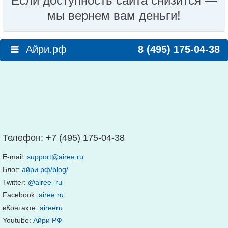
Если доступность сайта снизится —
мы вернем вам деньги!
Айри.рф
8 (495) 175-04-38
Телефон:
+7 (495) 175-04-38
E-mail:
support@airee.ru
Блог:
айри.рф/blog/
Twitter:
@airee_ru
Facebook:
airee.ru
вКонтакте:
aireeru
Youtube:
Айри РФ