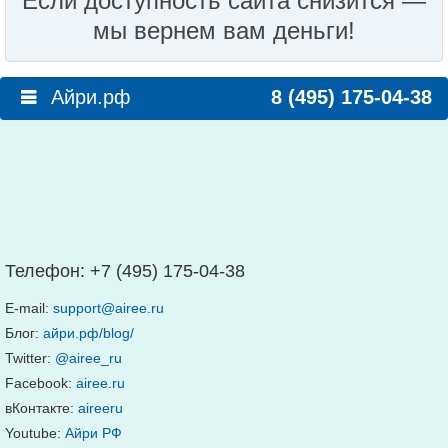
Если доступность сайта снизится —
мы вернем вам деньги!
Айри.рф
8 (495) 175-04-38
Телефон:
+7 (495) 175-04-38
E-mail:
support@airee.ru
Блог:
айри.рф/blog/
Twitter:
@airee_ru
Facebook:
airee.ru
вКонтакте:
aireeru
Youtube:
Айри РФ