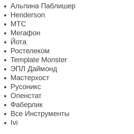
Альпина Паблишер
Henderson
МТС
Мегафон
Йота
Ростелеком
Template Monster
ЭПЛ Даймонд
Мастерхост
Русоникс
Опенстат
Фаберлик
Все Инструменты
Ivi