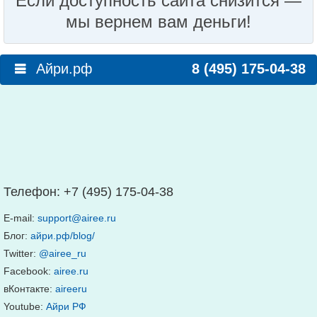
Если доступность сайта снизится —
мы вернем вам деньги!
Айри.рф
8 (495) 175-04-38
Телефон:
+7 (495) 175-04-38
E-mail:
support@airee.ru
Блог:
айри.рф/blog/
Twitter:
@airee_ru
Facebook:
airee.ru
вКонтакте:
aireeru
Youtube:
Айри РФ