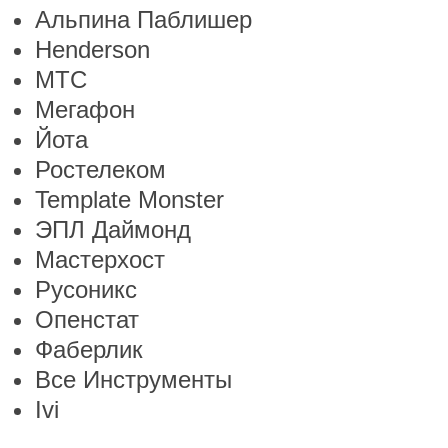
Альпина Паблишер
Henderson
МТС
Мегафон
Йота
Ростелеком
Template Monster
ЭПЛ Даймонд
Мастерхост
Русоникс
Опенстат
Фаберлик
Все Инструменты
Ivi