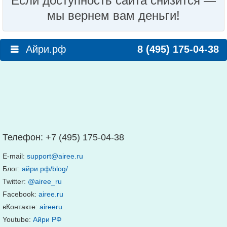
Если доступность сайта снизится —
мы вернем вам деньги!
Айри.рф
8 (495) 175-04-38
Телефон:
+7 (495) 175-04-38
E-mail:
support@airee.ru
Блог:
айри.рф/blog/
Twitter:
@airee_ru
Facebook:
airee.ru
вКонтакте:
aireeru
Youtube:
Айри РФ