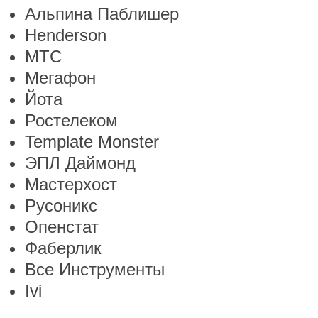
Альпина Паблишер
Henderson
МТС
Мегафон
Йота
Ростелеком
Template Monster
ЭПЛ Даймонд
Мастерхост
Русоникс
Опенстат
Фаберлик
Все Инструменты
Ivi