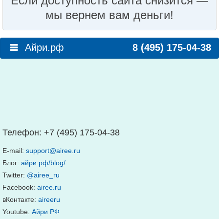
Если доступность сайта снизится —
мы вернем вам деньги!
Айри.рф
8 (495) 175-04-38
Телефон:
+7 (495) 175-04-38
E-mail:
support@airee.ru
Блог:
айри.рф/blog/
Twitter:
@airee_ru
Facebook:
airee.ru
вКонтакте:
aireeru
Youtube:
Айри РФ