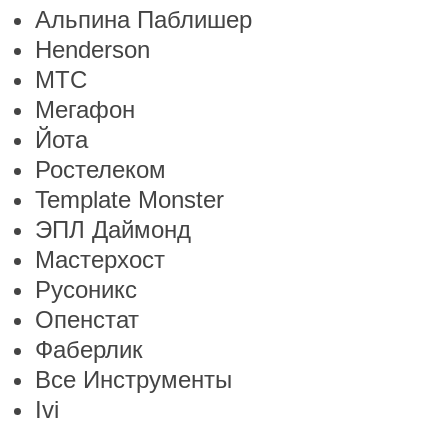
Альпина Паблишер
Henderson
МТС
Мегафон
Йота
Ростелеком
Template Monster
ЭПЛ Даймонд
Мастерхост
Русоникс
Опенстат
Фаберлик
Все Инструменты
Ivi