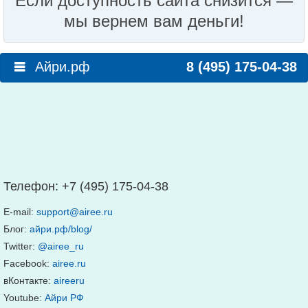
Если доступность сайта снизится —
мы вернем вам деньги!
Айри.рф
8 (495) 175-04-38
Телефон:
+7 (495) 175-04-38
E-mail:
support@airee.ru
Блог:
айри.рф/blog/
Twitter:
@airee_ru
Facebook:
airee.ru
вКонтакте:
aireeru
Youtube:
Айри РФ