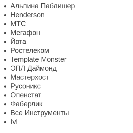
Альпина Паблишер
Henderson
МТС
Мегафон
Йота
Ростелеком
Template Monster
ЭПЛ Даймонд
Мастерхост
Русоникс
Опенстат
Фаберлик
Все Инструменты
Ivi