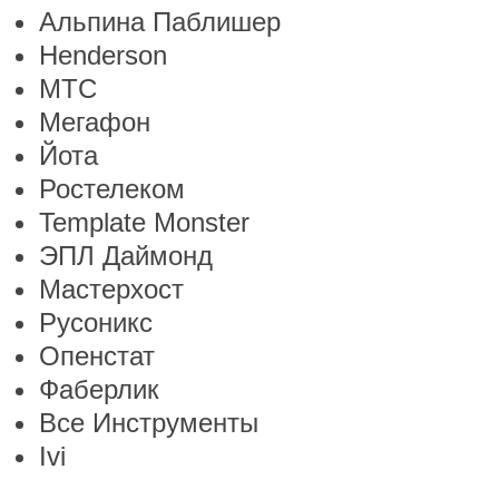
Альпина Паблишер
Henderson
МТС
Мегафон
Йота
Ростелеком
Template Monster
ЭПЛ Даймонд
Мастерхост
Русоникс
Опенстат
Фаберлик
Все Инструменты
Ivi