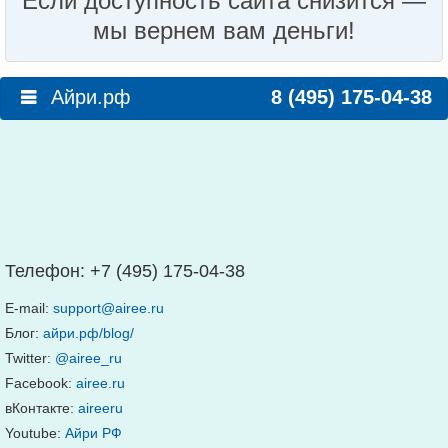
Если доступность сайта снизится —
мы вернем вам деньги!
Айри.рф
8 (495) 175-04-38
Телефон:
+7 (495) 175-04-38
E-mail:
support@airee.ru
Блог:
айри.рф/blog/
Twitter:
@airee_ru
Facebook:
airee.ru
вКонтакте:
aireeru
Youtube:
Айри РФ