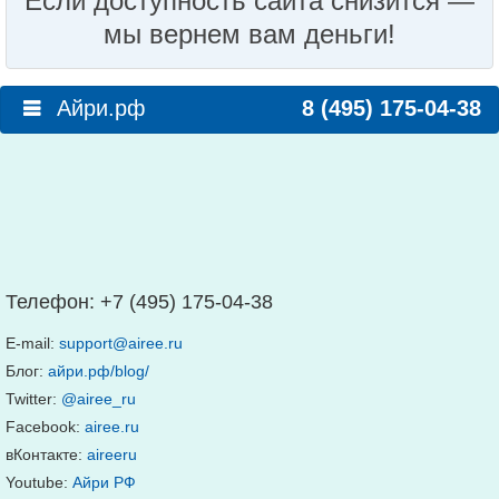
Если доступность сайта снизится —
мы вернем вам деньги!
Айри.рф
8 (495) 175-04-38
Телефон:
+7 (495) 175-04-38
E-mail:
support@airee.ru
Блог:
айри.рф/blog/
Twitter:
@airee_ru
Facebook:
airee.ru
вКонтакте:
aireeru
Youtube:
Айри РФ