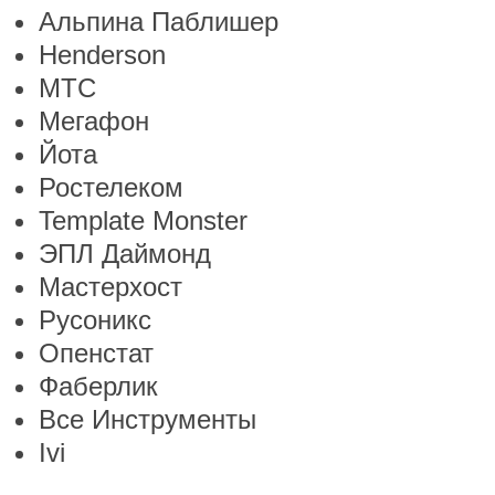
Альпина Паблишер
Henderson
МТС
Мегафон
Йота
Ростелеком
Template Monster
ЭПЛ Даймонд
Мастерхост
Русоникс
Опенстат
Фаберлик
Все Инструменты
Ivi