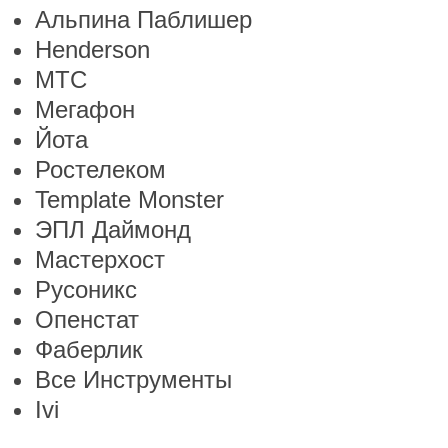
Альпина Паблишер
Henderson
МТС
Мегафон
Йота
Ростелеком
Template Monster
ЭПЛ Даймонд
Мастерхост
Русоникс
Опенстат
Фаберлик
Все Инструменты
Ivi