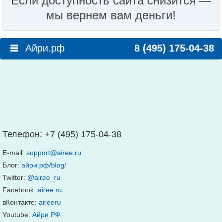
Если доступность сайта снизится —
мы вернем вам деньги!
Айри.рф
8 (495) 175-04-38
Телефон:
+7 (495) 175-04-38
E-mail:
support@airee.ru
Блог:
айри.рф/blog/
Twitter:
@airee_ru
Facebook:
airee.ru
вКонтакте:
aireeru
Youtube:
Айри РФ